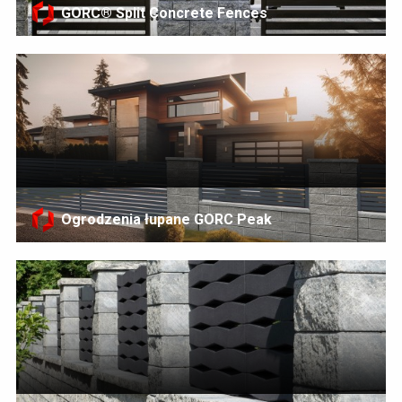
GORC® Split Concrete Fences
Ogrodzenia łupane GORC Peak